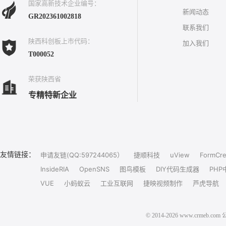
国家高新技术企业编号：
新闻动态
GR202361002818
联系我们
陕西科创板上市代码：
加入我们
T000052
荣获陕西省
专精特新企业
友情链接：
申请友链(QQ:597244065）
捷顺科技
uView
FormCre
InsideRIA
OpenSNS
图鸟模板
DIY代码生成器
PHP
VUE
小蚂蚁云
工业互联网
捷映视频制作
芦虎导航
© 2014-2026 www.crm