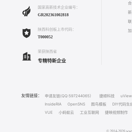
合
国家高新技术企业编号：
新
GR202361002818
联
陕西科创板上市代码：
加
T000052
荣获陕西省
专精特新企业
友情链接：
申请友链(QQ:597244065）
捷顺科技
uView
InsideRIA
OpenSNS
图鸟模板
DIY代码生
VUE
小蚂蚁云
工业互联网
捷映视频制作
© 2014-202