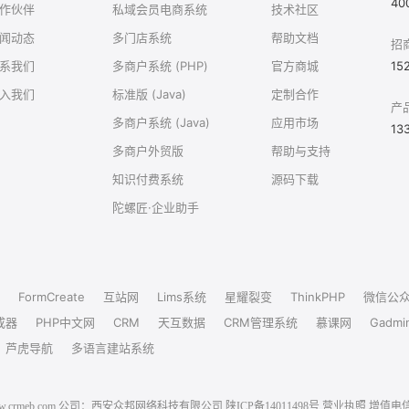
40
作伙伴
私域会员电商系统
技术社区
闻动态
多门店系统
帮助文档
招
系我们
多商户系统 (PHP)
官方商城
15
入我们
标准版 (Java)
定制合作
产
多商户系统 (Java)
应用市场
13
多商户外贸版
帮助与支持
知识付费系统
源码下载
陀螺匠·企业助手
FormCreate
互站网
Lims系统
星耀裂变
ThinkPHP
微信公
成器
PHP中文网
CRM
天互数据
CRM管理系统
慕课网
Gadmi
芦虎导航
多语言建站系统
6 www.crmeb.com 公司：西安众邦网络科技有限公司
陕ICP备14011498号
营业执照
增值电