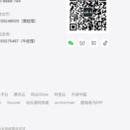
0-8888-794
商合作：
209248005（樊经理）
品咨询：
359275467（牛经理）
众平台
腾讯云
码云Gitee
阿里云
开源中国
n
Swoole
站长源码商城
workerman
酷柚易汛ERP
信业务经营许可证