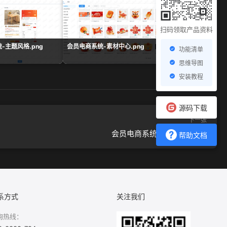
扫码领取产品资料
-主题风格.png
会员电商系统-素材中心.png
会员电商系统-组合数据
功能清单
思维导图
安装教程
源码下载
下一张
会员电商系统-存储配置.png
帮助文档
系方式
关注我们
询热线：