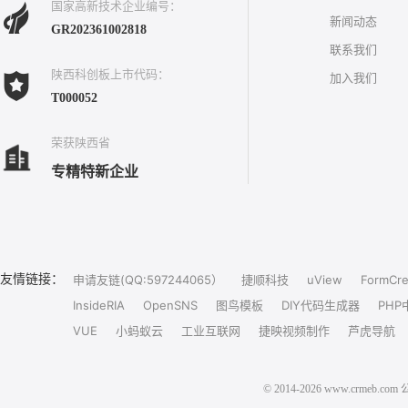
国家高新技术企业编号：
新闻动态
GR202361002818
联系我们
陕西科创板上市代码：
加入我们
T000052
荣获陕西省
专精特新企业
友情链接：
申请友链(QQ:597244065）
捷顺科技
uView
FormCre
InsideRIA
OpenSNS
图鸟模板
DIY代码生成器
PHP
VUE
小蚂蚁云
工业互联网
捷映视频制作
芦虎导航
© 2014-2026 www.crm