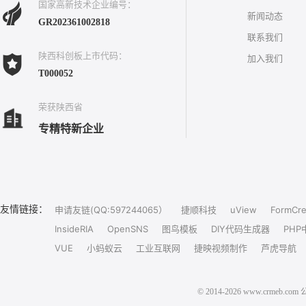
国家高新技术企业编号：
新闻动态
GR202361002818
联系我们
陕西科创板上市代码：
加入我们
T000052
荣获陕西省
专精特新企业
友情链接：
申请友链(QQ:597244065）
捷顺科技
uView
FormCre
InsideRIA
OpenSNS
图鸟模板
DIY代码生成器
PHP
VUE
小蚂蚁云
工业互联网
捷映视频制作
芦虎导航
© 2014-2026 www.crm