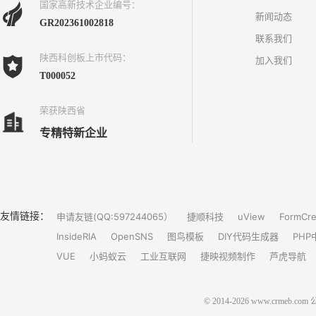
国家高新技术企业编号：
新闻动态
GR202361002818
联系我们
陕西科创板上市代码：
加入我们
T000052
荣获陕西省
专精特新企业
友情链接：
申请友链(QQ:597244065）
捷顺科技
uView
FormCre
InsideRIA
OpenSNS
图鸟模板
DIY代码生成器
PHP
VUE
小蚂蚁云
工业互联网
捷映视频制作
芦虎导航
© 2014-2026 www.crm