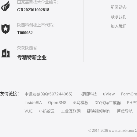
国家高新技术企业编号：
新闻动态
GR202361002818
联系我们
陕西科创板上市代码：
加入我们
T000052
荣获陕西省
专精特新企业
友情链接：
申请友链(QQ:597244065）
捷顺科技
uView
FormCre
InsideRIA
OpenSNS
图鸟模板
DIY代码生成器
PHP
VUE
小蚂蚁云
工业互联网
捷映视频制作
芦虎导航
© 2014-2026 www.crm