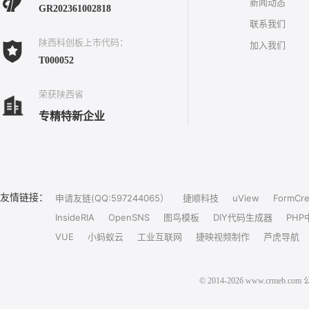
新闻动态
GR202361002818
联系我们
陕西科创板上市代码：
加入我们
T000052
荣获陕西省
专精特新企业
友情链接：
申请友链(QQ:597244065）
捷顺科技
uView
FormCre
InsideRIA
OpenSNS
图鸟模板
DIY代码生成器
PHP
VUE
小蚂蚁云
工业互联网
捷映视频制作
芦虎导航
© 2014-2026 www.crm