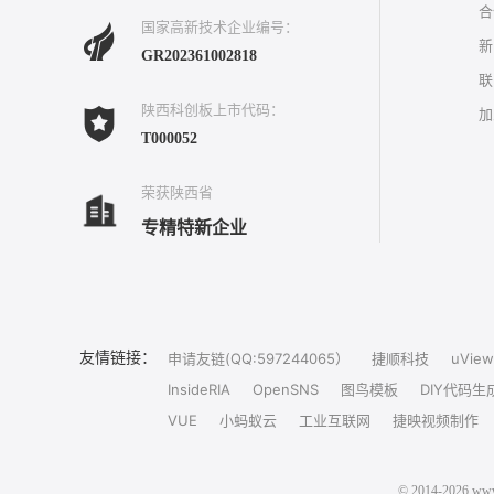
合
国家高新技术企业编号：
新
GR202361002818
联
陕西科创板上市代码：
加
T000052
荣获陕西省
专精特新企业
友情链接：
申请友链(QQ:597244065）
捷顺科技
uView
InsideRIA
OpenSNS
图鸟模板
DIY代码生
VUE
小蚂蚁云
工业互联网
捷映视频制作
© 2014-202