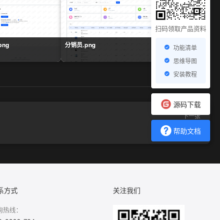
扫码领取产品资料
ng
分销员.png
余额统计.png
功能清单
思维导图
安装教程
源码下载
下一张
渠道码.png
帮助文档
系方式
关注我们
询热线：