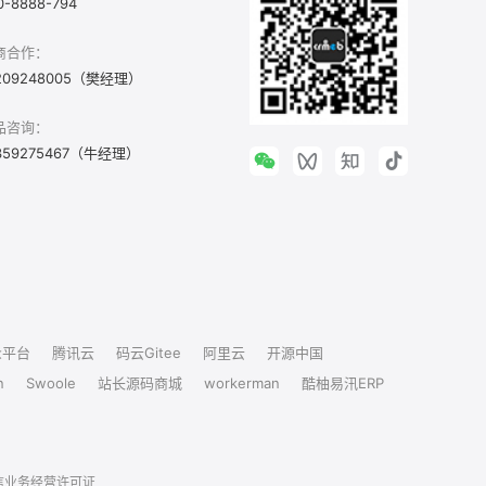
0-8888-794
商合作：
209248005（樊经理）
品咨询：
359275467（牛经理）
众平台
腾讯云
码云Gitee
阿里云
开源中国
n
Swoole
站长源码商城
workerman
酷柚易汛ERP
信业务经营许可证