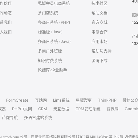
40
作伙伴
私域会员电商系统
技术社区
闻动态
多门店系统
帮助文档
招
系我们
多商户系统 (PHP)
官方商城
15
入我们
标准版 (Java)
定制合作
产
多商户系统 (Java)
应用市场
13
多商户外贸版
帮助与支持
知识付费系统
源码下载
陀螺匠·企业助手
FormCreate
互站网
Lims系统
星耀裂变
ThinkPHP
微信公
成器
PHP中文网
CRM
天互数据
CRM管理系统
慕课网
Gadmi
芦虎导航
多语言建站系统
6 www.crmeb.com 公司：西安众邦网络科技有限公司
陕ICP备14011498号
营业执照
增值电