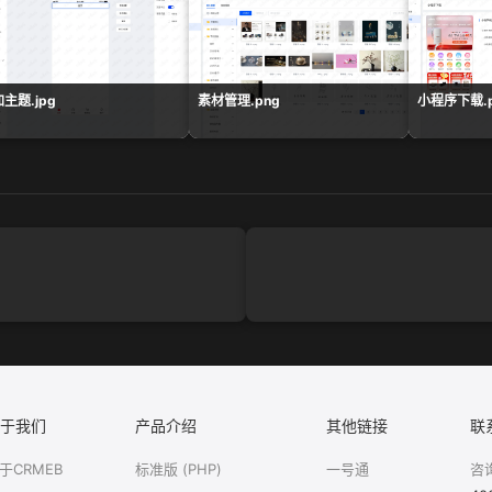
主题.jpg
素材管理.png
小程序下载.p
于我们
产品介绍
其他链接
联
于CRMEB
标准版 (PHP)
一号通
咨