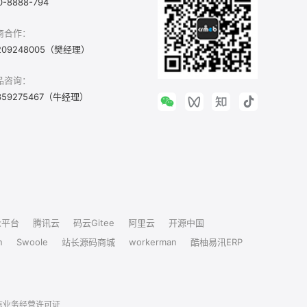
0-8888-794
商合作：
209248005（樊经理）
品咨询：
359275467（牛经理）
众平台
腾讯云
码云Gitee
阿里云
开源中国
n
Swoole
站长源码商城
workerman
酷柚易汛ERP
信业务经营许可证