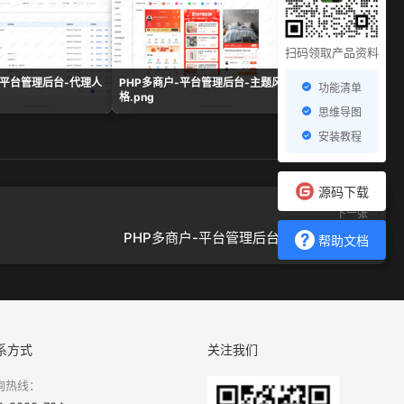
扫码领取产品资料
-平台管理后台-代理人
PHP多商户-平台管理后台-主题风
PHP多商户-平台管
功能清单
格.png
表.png
思维导图
安装教程
源码下载
下一张
PHP多商户-平台管理后台-商户设置.png
帮助文档
系方式
关注我们
询热线：