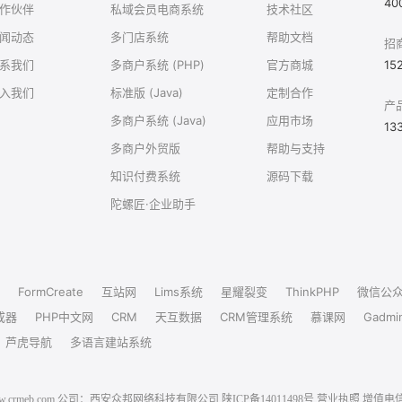
40
作伙伴
私域会员电商系统
技术社区
闻动态
多门店系统
帮助文档
招
系我们
多商户系统 (PHP)
官方商城
15
入我们
标准版 (Java)
定制合作
产
多商户系统 (Java)
应用市场
13
多商户外贸版
帮助与支持
知识付费系统
源码下载
陀螺匠·企业助手
FormCreate
互站网
Lims系统
星耀裂变
ThinkPHP
微信公
成器
PHP中文网
CRM
天互数据
CRM管理系统
慕课网
Gadmi
芦虎导航
多语言建站系统
6 www.crmeb.com 公司：西安众邦网络科技有限公司
陕ICP备14011498号
营业执照
增值电