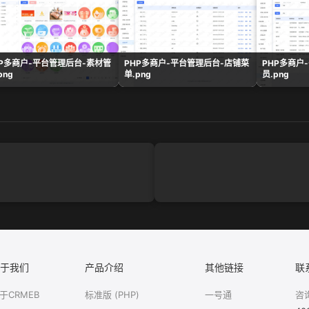
HP多商户-平台管理后台-素材管
PHP多商户-平台管理后台-店铺菜
PHP多商户
png
单.png
员.png
于我们
产品介绍
其他链接
联
于CRMEB
标准版 (PHP)
一号通
咨