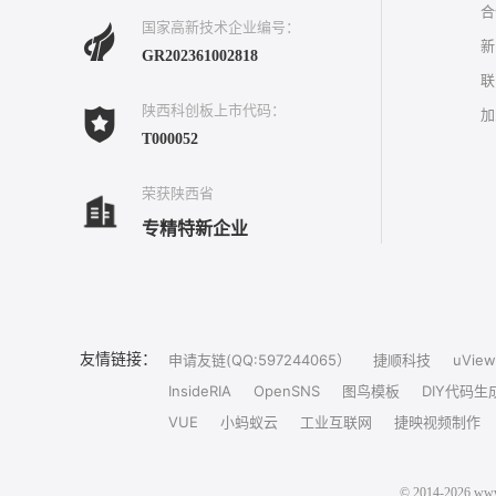
合
国家高新技术企业编号：
新
GR202361002818
联
陕西科创板上市代码：
加
T000052
荣获陕西省
专精特新企业
友情链接：
申请友链(QQ:597244065）
捷顺科技
uView
InsideRIA
OpenSNS
图鸟模板
DIY代码生
VUE
小蚂蚁云
工业互联网
捷映视频制作
© 2014-202