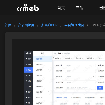
产品
首页
社
首页
/
产品图片库
/
多商户PHP
/
平台管理后台
/
PHP多