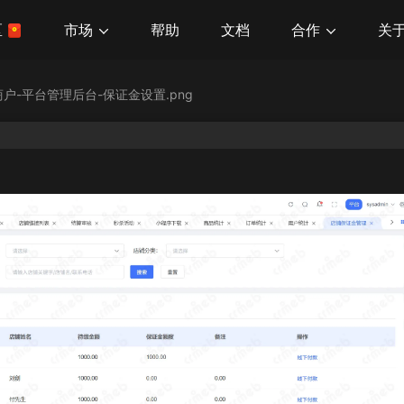
市场
合作
关
区
帮助
文档
商户-平台管理后台-保证金设置.png