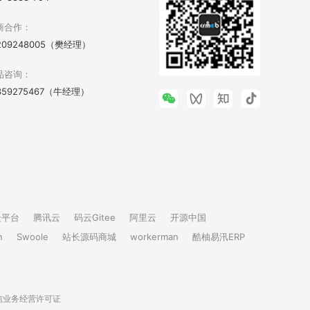
商合作：
209248005（樊经理）
品咨询：
359275467（牛经理）
众平台
腾讯云
码云Gitee
阿里云
开源中国
n
Swoole
站长源码商城
workerman
酷柚易汛ERP
信业务经营许可证