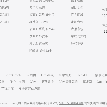
作伙伴
私域会员电商系统
技术社区
闻动态
多门店系统
帮助文档
招
系我们
多商户系统 (PHP)
官方商城
15
入我们
标准版 (Java)
定制合作
产
多商户系统 (Java)
应用市场
13
多商户外贸版
帮助与支持
知识付费系统
源码下载
陀螺匠·企业助手
FormCreate
互站网
Lims系统
星耀裂变
ThinkPHP
微信公
成器
PHP中文网
CRM
天互数据
CRM管理系统
慕课网
Gadmi
芦虎导航
多语言建站系统
6 www.crmeb.com 公司：西安众邦网络科技有限公司
陕ICP备14011498号
营业执照
增值电