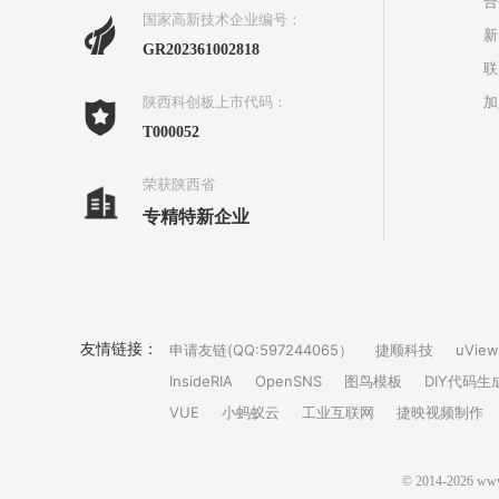
合
国家高新技术企业编号：
新
GR202361002818
联
加
陕西科创板上市代码：
T000052
荣获陕西省
专精特新企业
友情链接：
申请友链(QQ:597244065）
捷顺科技
uView
InsideRIA
OpenSNS
图鸟模板
DIY代码生
VUE
小蚂蚁云
工业互联网
捷映视频制作
© 2014-202