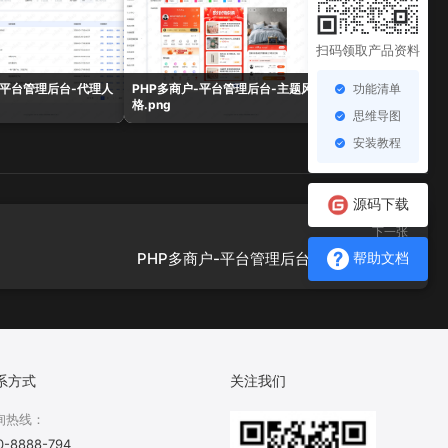
扫码领取产品资料
功能清单
-平台管理后台-代理人
PHP多商户-平台管理后台-主题风
PHP多商户-平台管
格.png
表.png
思维导图
安装教程
源码下载
下一张
PHP多商户-平台管理后台-商品统计.png
帮助文档
系方式
关注我们
询热线：
0-8888-794