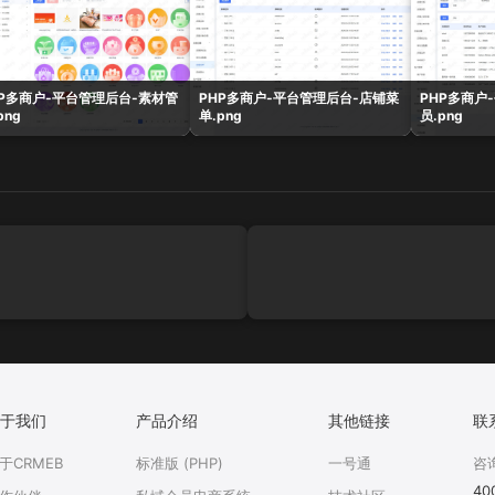
HP多商户-平台管理后台-素材管
PHP多商户-平台管理后台-店铺菜
PHP多商户
png
单.png
员.png
于我们
产品介绍
其他链接
联
于CRMEB
标准版 (PHP)
一号通
咨
40