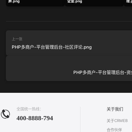
屏.png
证金.png
理.
上一张
PHP多商户-平台管理后台-社区评论.png
PHP多商户-平台管理后台-资金
全国统一热线：
关于我们
400-8888-794
关于CRMEB
合作伙伴