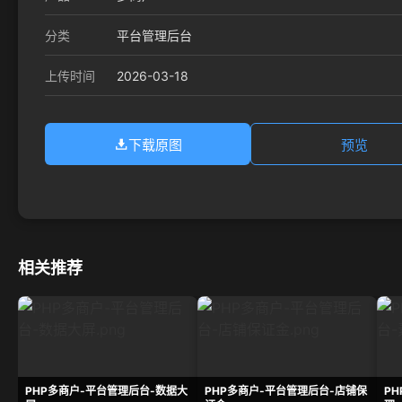
分类
平台管理后台
2026-03-18
上传时间
下载原图
预览
相关推荐
PHP多商户-平台管理后台-数据大
PHP多商户-平台管理后台-店铺保
P