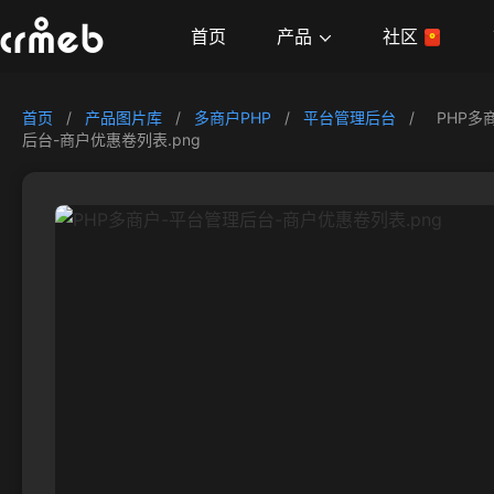
产品
首页
社区
首页
/
产品图片库
/
多商户PHP
/
平台管理后台
/
PHP多
后台-商户优惠卷列表.png