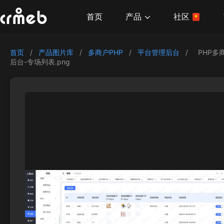
产品
首页
社区
首页
/
产品图片库
/
多商户PHP
/
平台管理后台
/
PHP多
后台-专场列表.png