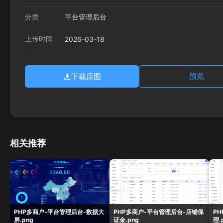
分类
平台管理后台
上传时间
2026-03-18
下载原图
预览
相关推荐
PHP多商户-平台管理后台-数据大
PHP多商户-平台管理后台-店铺保
P
屏.png
证金.png
理.