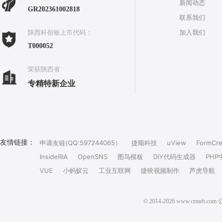
新闻动态
GR202361002818
联系我们
加入我们
陕西科创板上市代码：
T000052
荣获陕西省
专精特新企业
友情链接：
申请友链(QQ:597244065）
捷顺科技
uView
FormCre
InsideRIA
OpenSNS
图鸟模板
DIY代码生成器
PHP
VUE
小蚂蚁云
工业互联网
捷映视频制作
芦虎导航
© 2014-2026 www.crm