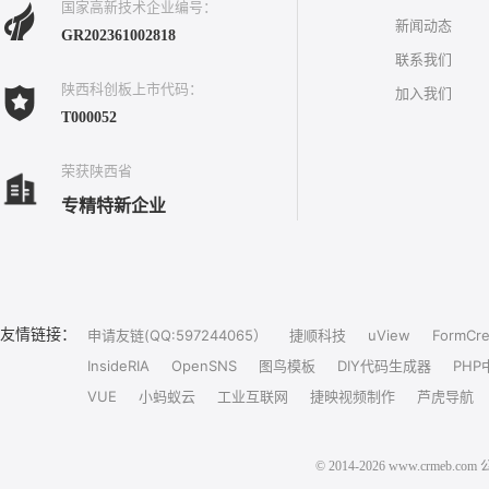
国家高新技术企业编号：
新闻动态
GR202361002818
联系我们
陕西科创板上市代码：
加入我们
T000052
荣获陕西省
专精特新企业
友情链接：
申请友链(QQ:597244065）
捷顺科技
uView
FormCre
InsideRIA
OpenSNS
图鸟模板
DIY代码生成器
PHP
VUE
小蚂蚁云
工业互联网
捷映视频制作
芦虎导航
© 2014-2026 www.crm