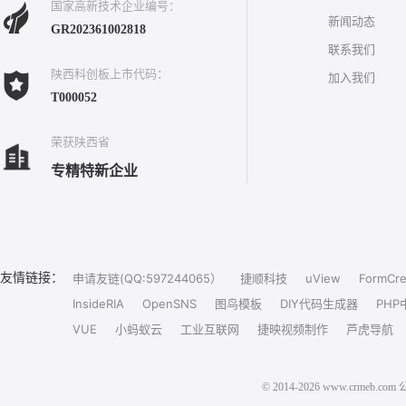
国家高新技术企业编号：
新闻动态
GR202361002818
联系我们
陕西科创板上市代码：
加入我们
T000052
荣获陕西省
专精特新企业
友情链接：
申请友链(QQ:597244065）
捷顺科技
uView
FormCre
InsideRIA
OpenSNS
图鸟模板
DIY代码生成器
PHP
VUE
小蚂蚁云
工业互联网
捷映视频制作
芦虎导航
© 2014-2026 www.crm