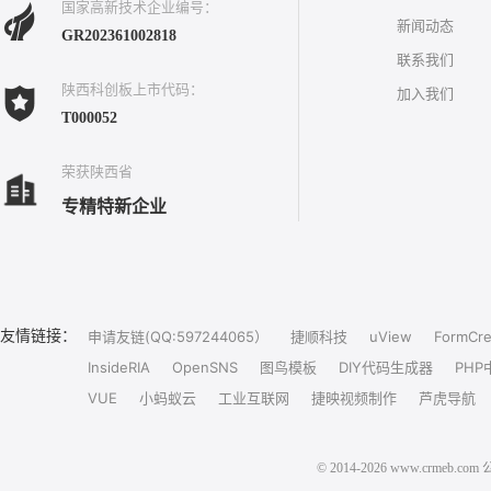
国家高新技术企业编号：
新闻动态
GR202361002818
联系我们
陕西科创板上市代码：
加入我们
T000052
荣获陕西省
专精特新企业
友情链接：
申请友链(QQ:597244065）
捷顺科技
uView
FormCre
InsideRIA
OpenSNS
图鸟模板
DIY代码生成器
PHP
VUE
小蚂蚁云
工业互联网
捷映视频制作
芦虎导航
© 2014-2026 www.crm