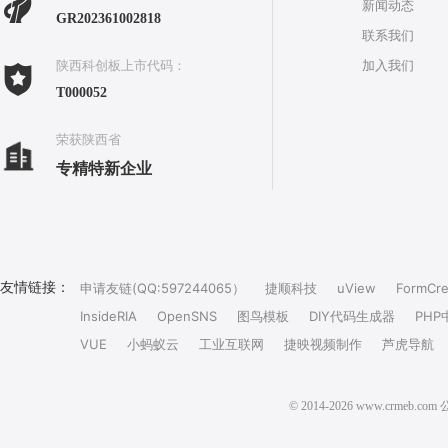
新闻动态
GR202361002818
联系我们
加入我们
陕西科创板上市代码：
T000052
荣获陕西省
专精特新企业
友情链接：
申请友链(QQ:597244065）
捷顺科技
uView
FormCre
InsideRIA
OpenSNS
图鸟模板
DIY代码生成器
PHP
VUE
小蚂蚁云
工业互联网
捷映视频制作
芦虎导航
© 2014-2026 www.crm