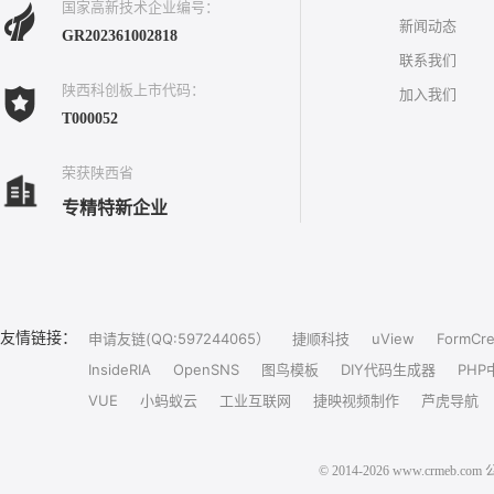
国家高新技术企业编号：
新闻动态
GR202361002818
联系我们
陕西科创板上市代码：
加入我们
T000052
荣获陕西省
专精特新企业
友情链接：
申请友链(QQ:597244065）
捷顺科技
uView
FormCre
InsideRIA
OpenSNS
图鸟模板
DIY代码生成器
PHP
VUE
小蚂蚁云
工业互联网
捷映视频制作
芦虎导航
© 2014-2026 www.crm