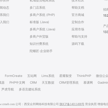
作伙伴
私域会员电商系统
技术社区
闻动态
多门店系统
帮助文档
招
系我们
多商户系统 (PHP)
官方商城
15
入我们
标准版 (Java)
定制合作
产
多商户系统 (Java)
应用市场
13
多商户外贸版
帮助与支持
知识付费系统
源码下载
陀螺匠·企业助手
FormCreate
互站网
Lims系统
星耀裂变
ThinkPHP
微信公
成器
PHP中文网
CRM
天互数据
CRM管理系统
慕课网
Gadmi
芦虎导航
多语言建站系统
6 www.crmeb.com 公司：西安众邦网络科技有限公司
陕ICP备14011498号
营业执照
增值电