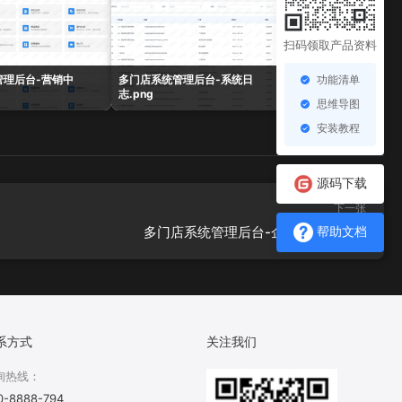
扫码领取产品资料
功能清单
管理后台-营销中
多门店系统管理后台-系统日
多门店系统管理后台-
志.png
表.png
思维导图
安装教程
源码下载
下一张
多门店系统管理后台-企微欢迎语.png
帮助文档
系方式
关注我们
询热线：
0-8888-794