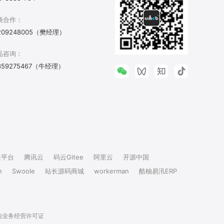
商合作：
209248005（樊经理）
品咨询：
359275467（牛经理）
众平台
腾讯云
码云Gitee
阿里云
开源中国
n
Swoole
站长源码商城
workerman
酷柚易汛ERP
信业务经营许可证