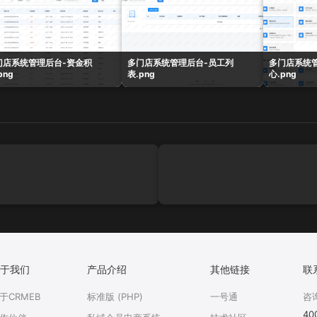
门店系统管理后台-资金积
多门店系统管理后台-员工列
多门店系统
png
表.png
心.png
于我们
产品介绍
其他链接
联
于CRMEB
标准版 (PHP)
一号通
咨
40