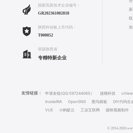
合
国家高新技术企业编号：
新
GR202361002818
联
加
陕西科创板上市代码：
T000052
荣获陕西省
专精特新企业
友情链接：
申请友链(QQ:597244065）
捷顺科技
uView
InsideRIA
OpenSNS
图鸟模板
DIY代码生
VUE
小蚂蚁云
工业互联网
捷映视频制作
© 2014-202