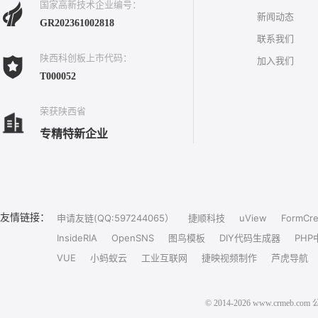
国家高新技术企业编号：
新闻动态
GR202361002818
联系我们
陕西科创板上市代码：
加入我们
T000052
荣获陕西省
专精特新企业
友情链接：
申请友链(QQ:597244065）
捷顺科技
uView
FormCre
InsideRIA
OpenSNS
图鸟模板
DIY代码生成器
PHP
VUE
小蚂蚁云
工业互联网
捷映视频制作
芦虎导航
© 2014-2026 www.crm