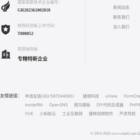
国家高新技术企业编号：
新闻动态
GR202361002818
联系我们
陕西科创板上市代码：
加入我们
T000052
荣获陕西省
专精特新企业
友情链接：
申请友链(QQ:597244065）
捷顺科技
uView
FormCre
InsideRIA
OpenSNS
图鸟模板
DIY代码生成器
PHP
VUE
小蚂蚁云
工业互联网
捷映视频制作
芦虎导航
© 2014-2026 www.crm