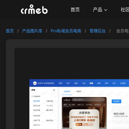
产品
首页
社
首页
/
产品图片库
/
Pro私域会员电商
/
管理后台
/
会员电