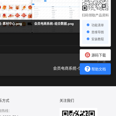
扫码领取产品资料
-素材中心.png
会员电商系统-组合数据.png
客服话术.png
功能清单
思维导图
安装教程
源码下载
下一张
会员电商系统-优惠券列表.png
帮助文档
系方式
关注我们
询热线：