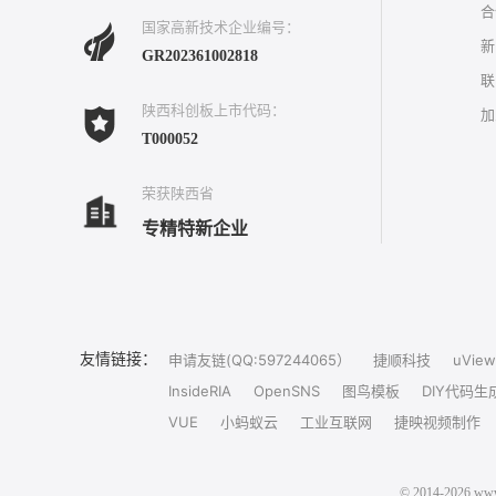
合
国家高新技术企业编号：
新
GR202361002818
联
陕西科创板上市代码：
加
T000052
荣获陕西省
专精特新企业
友情链接：
申请友链(QQ:597244065）
捷顺科技
uView
InsideRIA
OpenSNS
图鸟模板
DIY代码生
VUE
小蚂蚁云
工业互联网
捷映视频制作
© 2014-202