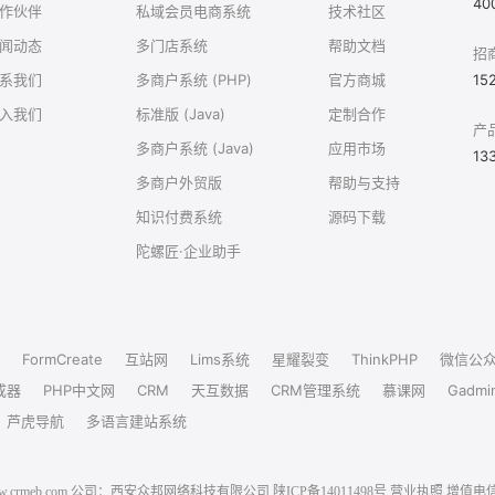
40
作伙伴
私域会员电商系统
技术社区
闻动态
多门店系统
帮助文档
招
系我们
多商户系统 (PHP)
官方商城
15
入我们
标准版 (Java)
定制合作
产
多商户系统 (Java)
应用市场
13
多商户外贸版
帮助与支持
知识付费系统
源码下载
陀螺匠·企业助手
FormCreate
互站网
Lims系统
星耀裂变
ThinkPHP
微信公
成器
PHP中文网
CRM
天互数据
CRM管理系统
慕课网
Gadmi
芦虎导航
多语言建站系统
6 www.crmeb.com 公司：西安众邦网络科技有限公司
陕ICP备14011498号
营业执照
增值电