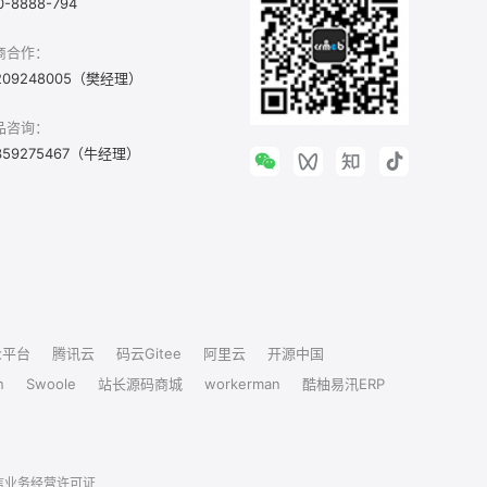
0-8888-794
商合作：
209248005（樊经理）
品咨询：
359275467（牛经理）
众平台
腾讯云
码云Gitee
阿里云
开源中国
n
Swoole
站长源码商城
workerman
酷柚易汛ERP
信业务经营许可证