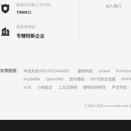
陕西科创板上市代码：
加入我们
T000052
荣获陕西省
专精特新企业
友情链接：
申请友链(QQ:597244065）
捷顺科技
uView
FormCre
InsideRIA
OpenSNS
图鸟模板
DIY代码生成器
PHP
VUE
小蚂蚁云
工业互联网
捷映视频制作
芦虎导航
© 2014-2026 www.crm