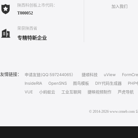
陕西科创板上市代码：
加入我们
T000052
荣获陕西省
专精特新企业
友情链接：
申请友链(QQ:597244065）
捷顺科技
uView
FormCre
InsideRIA
OpenSNS
图鸟模板
DIY代码生成器
PHP
VUE
小蚂蚁云
工业互联网
捷映视频制作
芦虎导航
© 2014-2026 www.crm