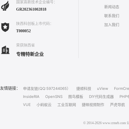
国家高新技术企业编号：
新闻动态
GR202361002818
联系我们
陕西科创板上市代码：
加入我们
T000052
荣获陕西省
专精特新企业
友情链接：
申请友链(QQ:597244065）
捷顺科技
uView
FormCre
InsideRIA
OpenSNS
图鸟模板
DIY代码生成器
PHP
VUE
小蚂蚁云
工业互联网
捷映视频制作
芦虎导航
© 2014-2026 www.crm