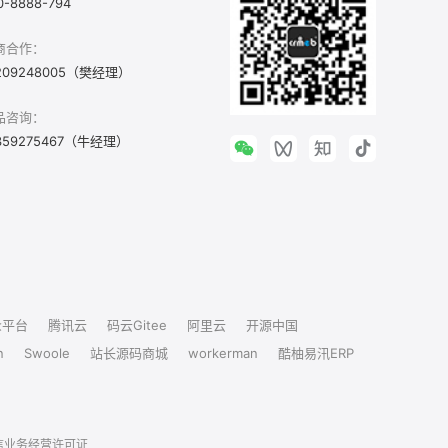
0-8888-794
商合作：
209248005（樊经理）
品咨询：
359275467（牛经理）
众平台
腾讯云
码云Gitee
阿里云
开源中国
n
Swoole
站长源码商城
workerman
酷柚易汛ERP
信业务经营许可证