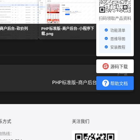
扫码领取产品资料
-商户后台-砍价列
PHP标准版-商户后台-小程序下
PHP标准版-商户后
功能清单
载.png
面.png
思维导图
安装教程
源码下载
下一张
PHP标准版-商户后台-订单管理.png
帮助文档
系方式
关注我们
询热线：