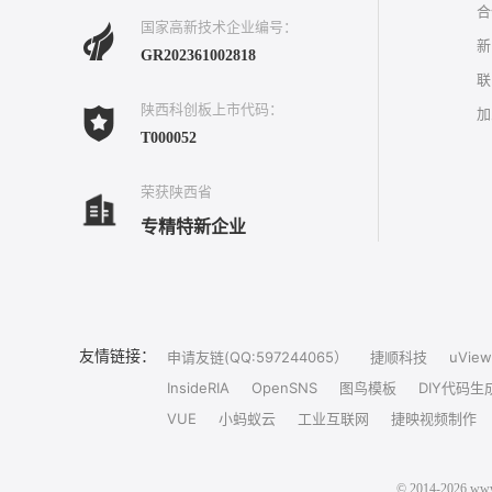
合
国家高新技术企业编号：
新
GR202361002818
联
陕西科创板上市代码：
加
T000052
荣获陕西省
专精特新企业
友情链接：
申请友链(QQ:597244065）
捷顺科技
uView
InsideRIA
OpenSNS
图鸟模板
DIY代码生
VUE
小蚂蚁云
工业互联网
捷映视频制作
© 2014-202