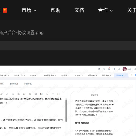
市场
合作
关
区
帮助
文档
商户后台-协议设置.png