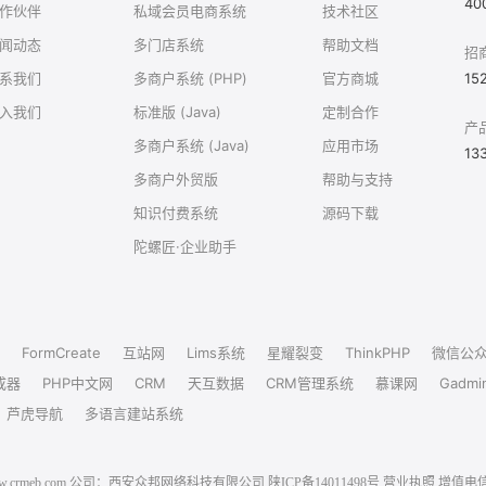
40
作伙伴
私域会员电商系统
技术社区
闻动态
多门店系统
帮助文档
招
系我们
多商户系统 (PHP)
官方商城
15
入我们
标准版 (Java)
定制合作
产
多商户系统 (Java)
应用市场
13
多商户外贸版
帮助与支持
知识付费系统
源码下载
陀螺匠·企业助手
FormCreate
互站网
Lims系统
星耀裂变
ThinkPHP
微信公
成器
PHP中文网
CRM
天互数据
CRM管理系统
慕课网
Gadmi
芦虎导航
多语言建站系统
6 www.crmeb.com 公司：西安众邦网络科技有限公司
陕ICP备14011498号
营业执照
增值电