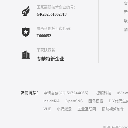
合
国家高新技术企业编号：
新
GR202361002818
联
陕西科创板上市代码：
加
T000052
荣获陕西省
专精特新企业
友情链接：
申请友链(QQ:597244065）
捷顺科技
uView
InsideRIA
OpenSNS
图鸟模板
DIY代码生
VUE
小蚂蚁云
工业互联网
捷映视频制作
© 2014-202