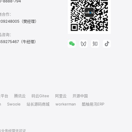
0-8888-794
商合作：
209248005（樊经理）
品咨询：
359275467（牛经理）
众平台
腾讯云
码云Gitee
阿里云
开源中国
n
Swoole
站长源码商城
workerman
酷柚易汛ERP
信业务经营许可证