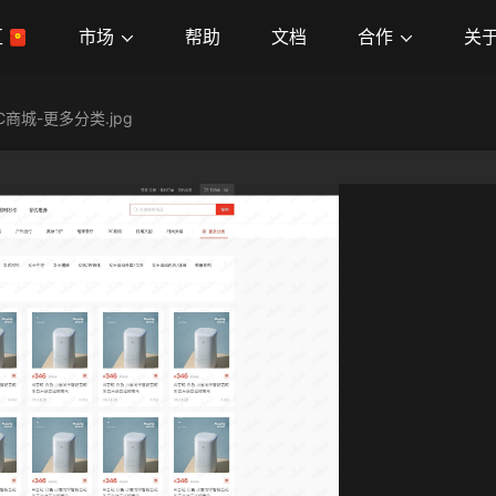
市场
合作
关
区
帮助
文档
C商城-更多分类.jpg