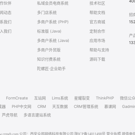
40
作伙伴
私域会员电商系统
技术社区
闻动态
多门店系统
帮助文档
招
系我们
多商户系统 (PHP)
官方商城
15
入我们
标准版 (Java)
定制合作
产
多商户系统 (Java)
应用市场
13
多商户外贸版
帮助与支持
知识付费系统
源码下载
陀螺匠·企业助手
FormCreate
互站网
Lims系统
星耀裂变
ThinkPHP
微信公
成器
PHP中文网
CRM
天互数据
CRM管理系统
慕课网
Gadmi
芦虎导航
多语言建站系统
6 www.crmeb.com 公司：西安众邦网络科技有限公司
陕ICP备14011498号
营业执照
增值电