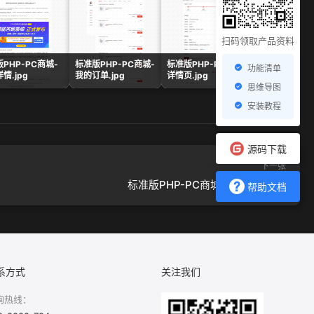
扫码领取产品资料
PHP-PC商城-
标准版PHP-PC商城-
标准版PHP-PC商城-订单
标准版P
功能清单
情.jpg
我的订单.jpg
详情页.jpg
秒杀.jp
思维导图
安装教程
源码下载
下一张
标准版PHP-PC商城-积分商城.jpg
帮助文档
系方式
关注我们
询热线：