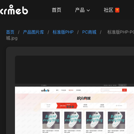
产品
首页
社区
首页
/
产品图片库
/
标准版PHP
/
PC商城
/
标准版PHP-
城.jpg