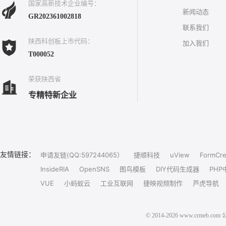
国家高新技术企业编号：
新闻动态
GR202361002818
联系我们
陕西科创板上市代码：
加入我们
T000052
荣获陕西省
专精特新企业
友情链接：
申请友链(QQ:597244065）
捷顺科技
uView
FormCre
InsideRIA
OpenSNS
图鸟模板
DIY代码生成器
PHP
VUE
小蚂蚁云
工业互联网
捷映视频制作
芦虎导航
© 2014-2026 www.crm