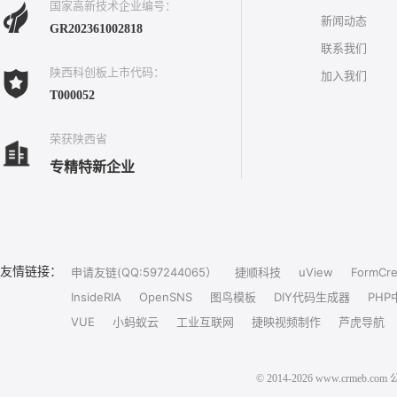
国家高新技术企业编号：
新闻动态
GR202361002818
联系我们
陕西科创板上市代码：
加入我们
T000052
荣获陕西省
专精特新企业
友情链接：
申请友链(QQ:597244065）
捷顺科技
uView
FormCre
InsideRIA
OpenSNS
图鸟模板
DIY代码生成器
PHP
VUE
小蚂蚁云
工业互联网
捷映视频制作
芦虎导航
© 2014-2026 www.crm