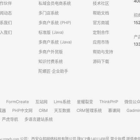
40
作伙伴
私域会员电商系统
技术社区
闻动态
多门店系统
帮助文档
招
系我们
多商户系统 (PHP)
官方商城
15
入我们
标准版 (Java)
定制合作
产
多商户系统 (Java)
应用市场
13
多商户外贸版
帮助与支持
知识付费系统
源码下载
陀螺匠·企业助手
FormCreate
互站网
Lims系统
星耀裂变
ThinkPHP
微信公
成器
PHP中文网
CRM
天互数据
CRM管理系统
慕课网
Gadmi
芦虎导航
多语言建站系统
6 www.crmeb.com 公司：西安众邦网络科技有限公司
陕ICP备14011498号
营业执照
增值电