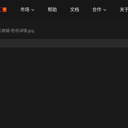
市场
合作
关
区
帮助
文档
C商城-秒杀详情.jpg