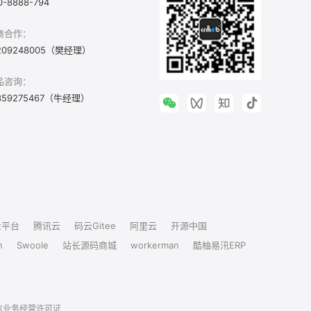
0-8888-794
商合作：
209248005（樊经理）
品咨询：
359275467（牛经理）
众平台
腾讯云
码云Gitee
阿里云
开源中国
n
Swoole
站长源码商城
workerman
酷柚易汛ERP
信业务经营许可证