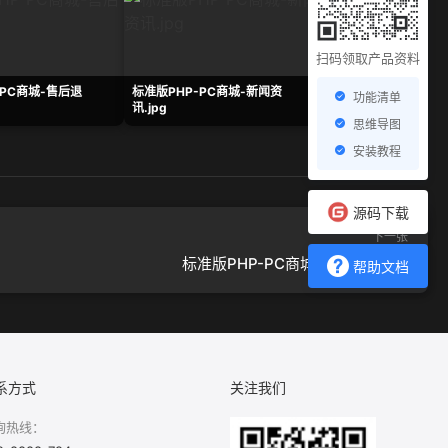
扫码领取产品资料
-PC商城-售后退
标准版PHP-PC商城-新闻资
标准版PHP-PC商城
功能清单
讯.jpg
情.jpg
思维导图
安装教程
源码下载
下一张
标准版PHP-PC商城-售后退款.jpg
帮助文档
系方式
关注我们
询热线：