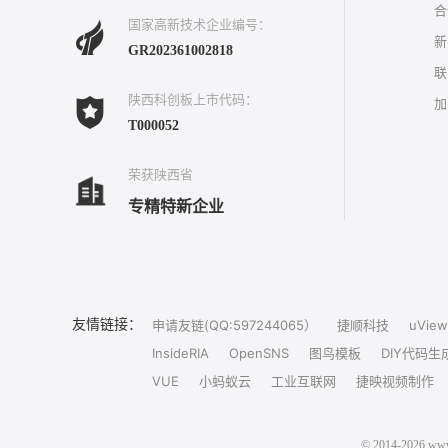
合
国家高新技术企业编号：
新
GR202361002818
联
陕西科创板上市代码：
加
T000052
荣获陕西省
专精特新企业
友情链接：
申请友链(QQ:597244065）
捷顺科技
uView
InsideRIA
OpenSNS
图鸟模板
DIY代码生
VUE
小蚂蚁云
工业互联网
捷映视频制作
© 2014-202