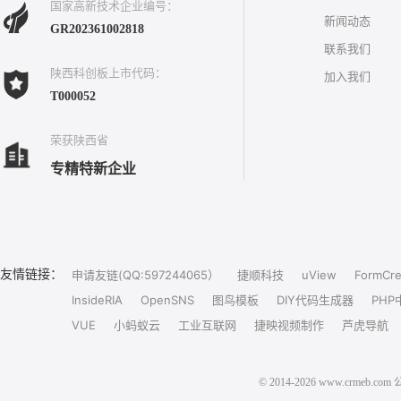
国家高新技术企业编号：
新闻动态
GR202361002818
联系我们
陕西科创板上市代码：
加入我们
T000052
荣获陕西省
专精特新企业
友情链接：
申请友链(QQ:597244065）
捷顺科技
uView
FormCre
InsideRIA
OpenSNS
图鸟模板
DIY代码生成器
PHP
VUE
小蚂蚁云
工业互联网
捷映视频制作
芦虎导航
© 2014-2026 www.crm