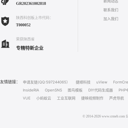
新闻动态
GR202361002818
联系我们
陕西科创板上市代码：
加入我们
T000052
荣获陕西省
专精特新企业
友情链接：
申请友链(QQ:597244065）
捷顺科技
uView
FormCre
InsideRIA
OpenSNS
图鸟模板
DIY代码生成器
PHP
VUE
小蚂蚁云
工业互联网
捷映视频制作
芦虎导航
© 2014-2026 www.crm