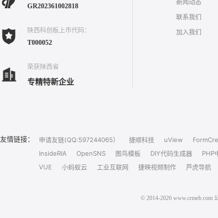
新闻动态
GR202361002818
联系我们
陕西科创板上市代码：
加入我们
T000052
荣获陕西省
专精特新企业
友情链接：
申请友链(QQ:597244065）
捷顺科技
uView
FormCre
InsideRIA
OpenSNS
图鸟模板
DIY代码生成器
PHP
VUE
小蚂蚁云
工业互联网
捷映视频制作
芦虎导航
© 2014-2026 www.crm