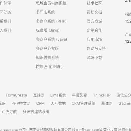
40
作伙伴
私域会员电商系统
技术社区
闻动态
多门店系统
帮助文档
招
系我们
多商户系统 (PHP)
官方商城
15
入我们
标准版 (Java)
定制合作
产
多商户系统 (Java)
应用市场
13
多商户外贸版
帮助与支持
知识付费系统
源码下载
陀螺匠·企业助手
FormCreate
互站网
Lims系统
星耀裂变
ThinkPHP
微信公
成器
PHP中文网
CRM
天互数据
CRM管理系统
慕课网
Gadmi
芦虎导航
多语言建站系统
6 www.crmeb.com 公司：西安众邦网络科技有限公司
陕ICP备14011498号
营业执照
增值电