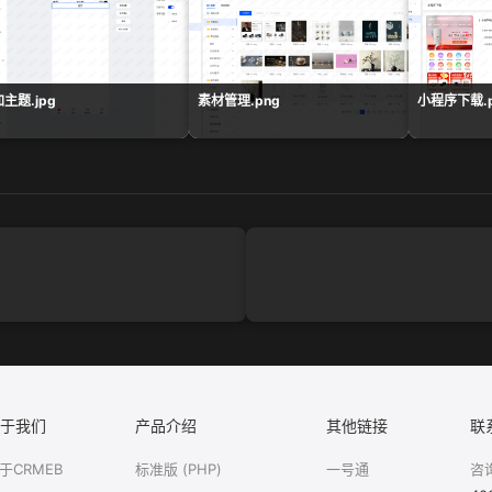
主题.jpg
素材管理.png
小程序下载.p
于我们
产品介绍
其他链接
联
于CRMEB
标准版 (PHP)
一号通
咨