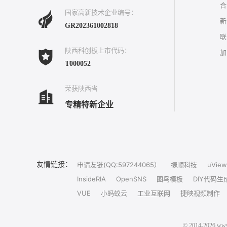
合
国家高新技术企业编号：
新
GR202361002818
联
陕西科创板上市代码：
加
T000052
荣获陕西省
专精特新企业
友情链接：
申请友链(QQ:597244065）
捷顺科技
uView
InsideRIA
OpenSNS
图鸟模板
DIY代码生
VUE
小蚂蚁云
工业互联网
捷映视频制作
© 2014-202