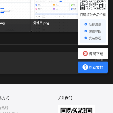
扫码领取产品资料
ng
分销员.png
余额统计.png
功能清单
思维导图
安装教程
源码下载
下一张
秒杀列表.png
帮助文档
系方式
关注我们
询热线：