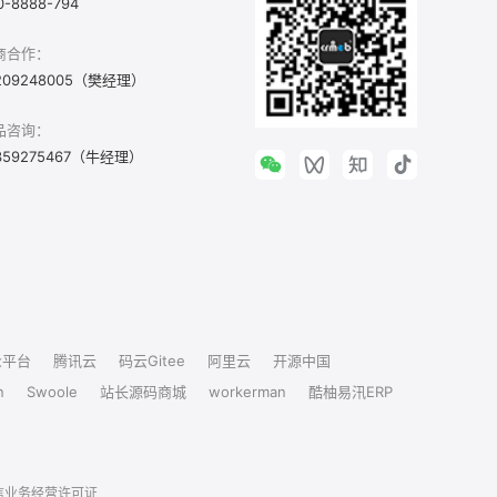
0-8888-794
商合作：
209248005（樊经理）
品咨询：
359275467（牛经理）
众平台
腾讯云
码云Gitee
阿里云
开源中国
n
Swoole
站长源码商城
workerman
酷柚易汛ERP
信业务经营许可证