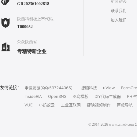
新闻动态
GR202361002818
联系我们
陕西科创板上市代码：
加入我们
T000052
荣获陕西省
专精特新企业
友情链接：
申请友链(QQ:597244065）
捷顺科技
uView
FormCre
InsideRIA
OpenSNS
图鸟模板
DIY代码生成器
PHP
VUE
小蚂蚁云
工业互联网
捷映视频制作
芦虎导航
© 2014-2026 www.crm