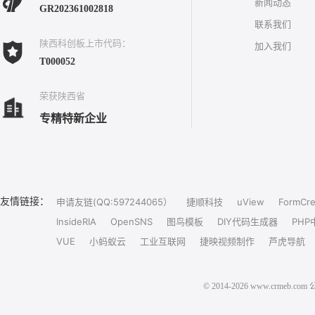
新闻动态
GR202361002818
联系我们
陕西科创板上市代码：
加入我们
T000052
荣获陕西省
专精特新企业
友情链接：
申请友链(QQ:597244065）
捷顺科技
uView
FormCre
InsideRIA
OpenSNS
图鸟模板
DIY代码生成器
PHP
VUE
小蚂蚁云
工业互联网
捷映视频制作
芦虎导航
© 2014-2026 www.crm