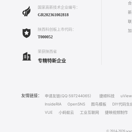
合
国家高新技术企业编号：
新
GR202361002818
联
陕西科创板上市代码：
加
T000052
荣获陕西省
专精特新企业
友情链接：
申请友链(QQ:597244065）
捷顺科技
uView
InsideRIA
OpenSNS
图鸟模板
DIY代码生
VUE
小蚂蚁云
工业互联网
捷映视频制作
© 2014-202