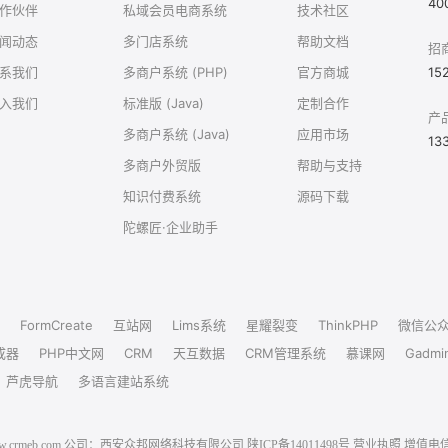
40
作伙伴
私域会员电商系统
技术社区
闻动态
多门店系统
帮助文档
招
系我们
多商户系统 (PHP)
官方商城
15
入我们
标准版 (Java)
定制合作
产
多商户系统 (Java)
应用市场
13
多商户外贸版
帮助与支持
知识付费系统
源码下载
陀螺匠·企业助手
FormCreate
互站网
Lims系统
星耀裂变
ThinkPHP
微信公
成器
PHP中文网
CRM
天互数据
CRM管理系统
慕课网
Gadmi
芦虎导航
多语言建站系统
6 www.crmeb.com 公司：西安众邦网络科技有限公司
陕ICP备14011498号
营业执照
增值电