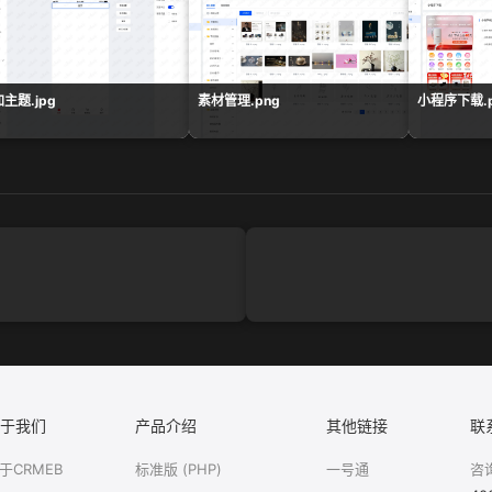
主题.jpg
素材管理.png
小程序下载.p
于我们
产品介绍
其他链接
联
于CRMEB
标准版 (PHP)
一号通
咨