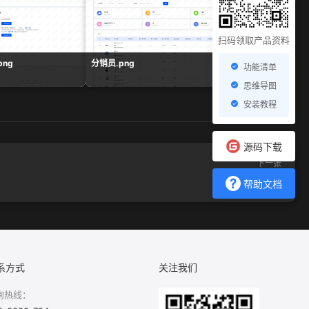
扫码领取产品资料
ng
分销员.png
余额统计.png
功能清单
思维导图
安装教程
源码下载
下一张
收银订单.png
帮助文档
系方式
关注我们
询热线：