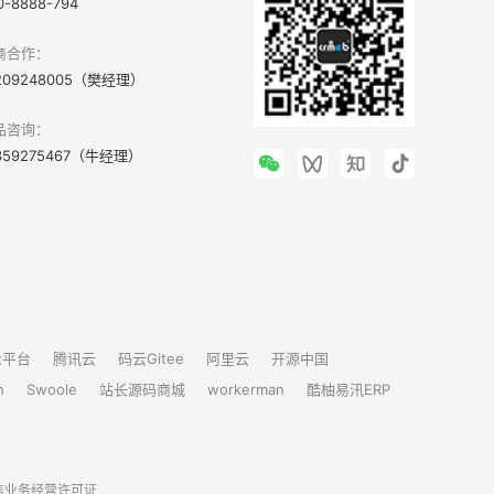
0-8888-794
商合作：
209248005（樊经理）
品咨询：
359275467（牛经理）
众平台
腾讯云
码云Gitee
阿里云
开源中国
n
Swoole
站长源码商城
workerman
酷柚易汛ERP
信业务经营许可证