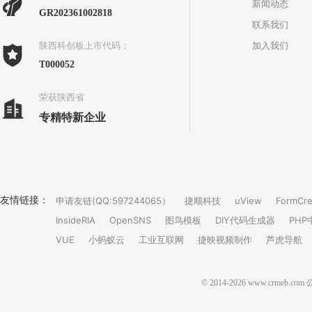
新闻动态
GR202361002818
联系我们
加入我们
陕西科创板上市代码：
T000052
荣获陕西省
专精特新企业
友情链接：
申请友链(QQ:597244065）
捷顺科技
uView
FormCre
InsideRIA
OpenSNS
图鸟模板
DIY代码生成器
PHP
VUE
小蚂蚁云
工业互联网
捷映视频制作
芦虎导航
© 2014-2026 www.crm