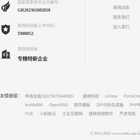
国家高新技术企业编号：
新闻动态
GR202361002818
联系我们
陕西科创板上市代码：
加入我们
T000052
荣获陕西省
专精特新企业
友情链接：
申请友链(QQ:597244065）
捷顺科技
uView
FormCre
InsideRIA
OpenSNS
图鸟模板
DIY代码生成器
PHP
VUE
小蚂蚁云
工业互联网
捷映视频制作
芦虎导航
© 2014-2026 www.crm