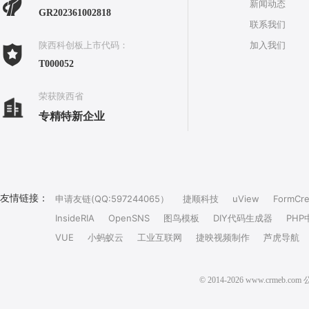
新闻动态
GR202361002818
联系我们
加入我们
陕西科创板上市代码：
T000052
荣获陕西省
专精特新企业
友情链接：
申请友链(QQ:597244065）
捷顺科技
uView
FormCre
InsideRIA
OpenSNS
图鸟模板
DIY代码生成器
PHP
VUE
小蚂蚁云
工业互联网
捷映视频制作
芦虎导航
© 2014-2026 www.crm