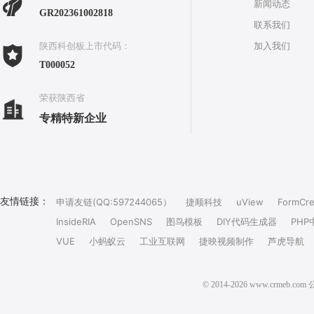
新闻动态
GR202361002818
联系我们
加入我们
陕西科创板上市代码：
T000052
荣获陕西省
专精特新企业
友情链接：
申请友链(QQ:597244065）
捷顺科技
uView
FormCre
InsideRIA
OpenSNS
图鸟模板
DIY代码生成器
PHP
VUE
小蚂蚁云
工业互联网
捷映视频制作
芦虎导航
© 2014-2026 www.crm