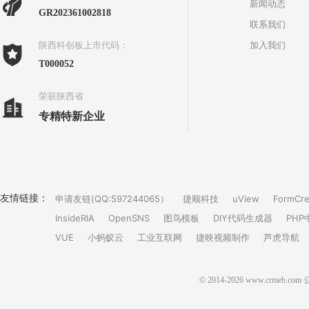
新闻动态
GR202361002818
联系我们
加入我们
陕西科创板上市代码：
T000052
荣获陕西省
专精特新企业
友情链接：
申请友链(QQ:597244065）
捷顺科技
uView
FormCre
InsideRIA
OpenSNS
图鸟模板
DIY代码生成器
PHP
VUE
小蚂蚁云
工业互联网
捷映视频制作
芦虎导航
© 2014-2026 www.crm