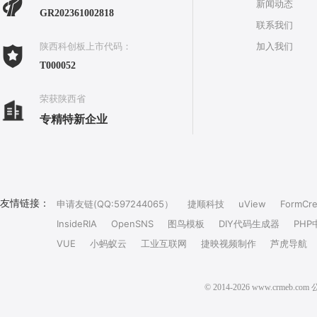
新闻动态
GR202361002818
联系我们
加入我们
陕西科创板上市代码：
T000052
荣获陕西省
专精特新企业
友情链接：
申请友链(QQ:597244065）
捷顺科技
uView
FormCre
InsideRIA
OpenSNS
图鸟模板
DIY代码生成器
PHP
VUE
小蚂蚁云
工业互联网
捷映视频制作
芦虎导航
© 2014-2026 www.crm