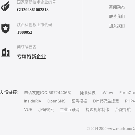
国家高新技术企业编号：
新闻动态
GR202361002818
联系我们
陕西科创板上市代码：
加入我们
T000052
荣获陕西省
专精特新企业
友情链接：
申请友链(QQ:597244065）
捷顺科技
uView
FormCre
InsideRIA
OpenSNS
图鸟模板
DIY代码生成器
PHP
VUE
小蚂蚁云
工业互联网
捷映视频制作
芦虎导航
© 2014-2026 www.crm