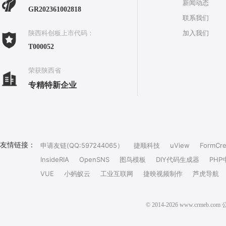
新闻动态
GR202361002818
联系我们
加入我们
陕西科创板上市代码：
T000052
荣获陕西省
专精特新企业
友情链接：
申请友链(QQ:597244065）
捷顺科技
uView
FormCre
InsideRIA
OpenSNS
图鸟模板
DIY代码生成器
PHP
VUE
小蚂蚁云
工业互联网
捷映视频制作
芦虎导航
© 2014-2026 www.crm