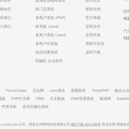
作伙伴
私域会员电商系统
技术社区
闻动态
多门店系统
帮助文档
招
系我们
多商户系统 (PHP)
官方商城
15
入我们
标准版 (Java)
定制合作
产
多商户系统 (Java)
应用市场
13
多商户外贸版
帮助与支持
知识付费系统
源码下载
陀螺匠·企业助手
FormCreate
互站网
Lims系统
星耀裂变
ThinkPHP
微信公
成器
PHP中文网
CRM
天互数据
CRM管理系统
慕课网
Gadmi
芦虎导航
多语言建站系统
6 www.crmeb.com 公司：西安众邦网络科技有限公司
陕ICP备14011498号
营业执照
增值电