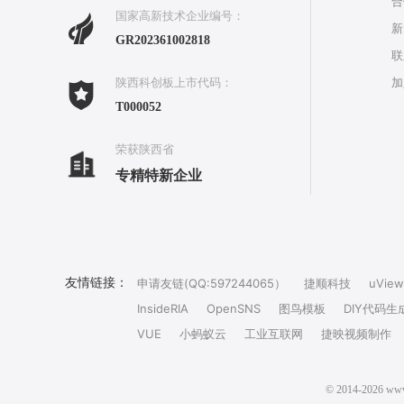
合
国家高新技术企业编号：
新
GR202361002818
联
加
陕西科创板上市代码：
T000052
荣获陕西省
专精特新企业
友情链接：
申请友链(QQ:597244065）
捷顺科技
uView
InsideRIA
OpenSNS
图鸟模板
DIY代码生
VUE
小蚂蚁云
工业互联网
捷映视频制作
© 2014-202