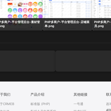
HP多商户-平台管理后台-素材管
PHP多商户-平台管理后台-店铺菜
PHP多商户
png
单.png
员.png
于我们
产品介绍
其他链接
联
于CRMEB
标准版 (PHP)
一号通
咨
40