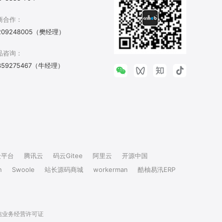
商合作：
209248005（樊经理）
品咨询：
359275467（牛经理）
众平台
腾讯云
码云Gitee
阿里云
开源中国
n
Swoole
站长源码商城
workerman
酷柚易汛ERP
信业务经营许可证