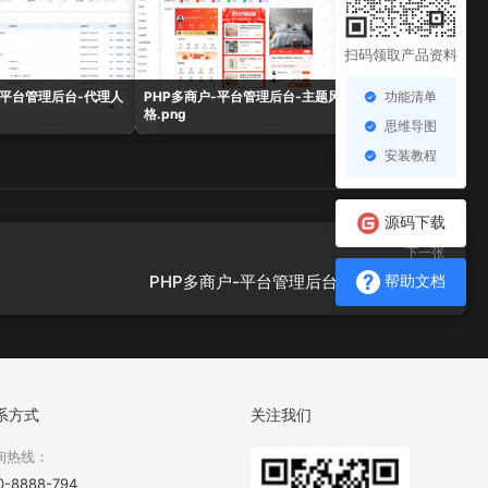
扫码领取产品资料
功能清单
-平台管理后台-代理人
PHP多商户-平台管理后台-主题风
PHP多商户-平台管
格.png
表.png
思维导图
安装教程
源码下载
下一张
PHP多商户-平台管理后台-热门搜索.png
帮助文档
系方式
关注我们
询热线：
0-8888-794