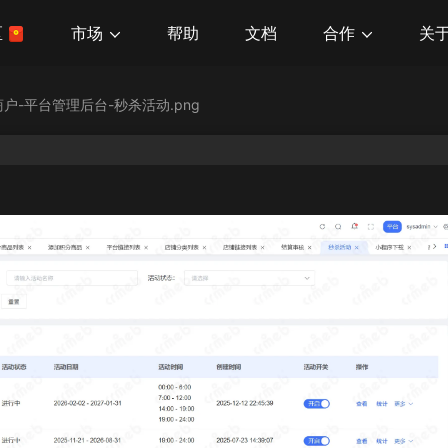
市场
合作
关
区
帮助
文档
商户-平台管理后台-秒杀活动.png