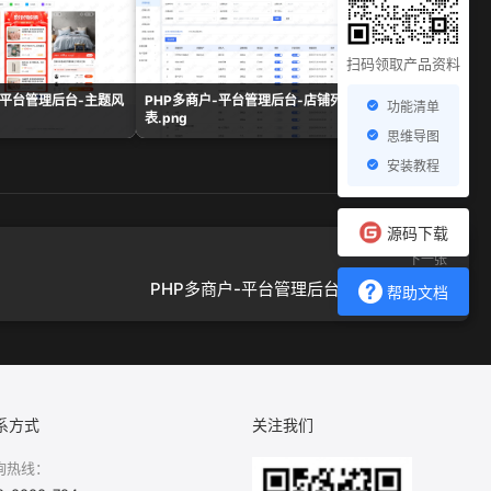
扫码领取产品资料
-平台管理后台-主题风
PHP多商户-平台管理后台-店铺列
PHP多商户-平台管
功能清单
表.png
计.png
思维导图
安装教程
源码下载
下一张
PHP多商户-平台管理后台-店铺菜单.png
帮助文档
系方式
关注我们
询热线：