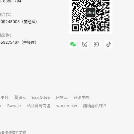
0-8888-794
商合作：
209248005（樊经理）
品咨询：
359275467（牛经理）
众平台
腾讯云
码云Gitee
阿里云
开源中国
n
Swoole
站长源码商城
workerman
酷柚易汛ERP
信业务经营许可证