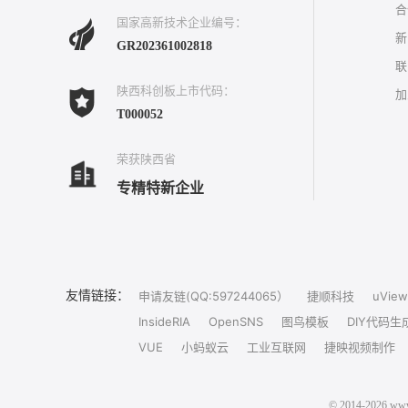
合
国家高新技术企业编号：
新
GR202361002818
联
陕西科创板上市代码：
加
T000052
荣获陕西省
专精特新企业
友情链接：
申请友链(QQ:597244065）
捷顺科技
uView
InsideRIA
OpenSNS
图鸟模板
DIY代码生
VUE
小蚂蚁云
工业互联网
捷映视频制作
© 2014-202