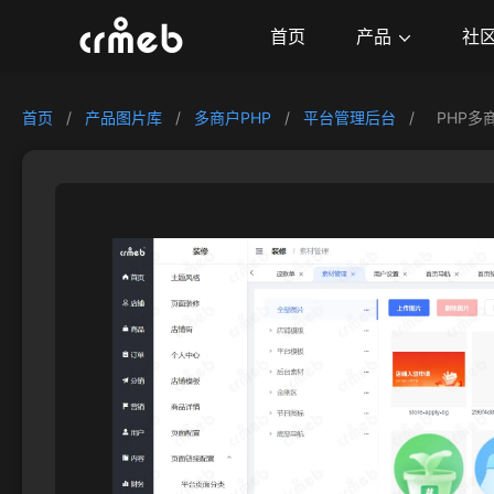
产品
首页
社
首页
/
产品图片库
/
多商户PHP
/
平台管理后台
/
PHP多