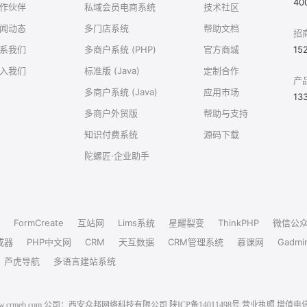
40
作伙伴
私域会员电商系统
技术社区
闻动态
多门店系统
帮助文档
招
系我们
多商户系统 (PHP)
官方商城
15
入我们
标准版 (Java)
定制合作
产
多商户系统 (Java)
应用市场
13
多商户外贸版
帮助与支持
知识付费系统
源码下载
陀螺匠·企业助手
FormCreate
互站网
Lims系统
星耀裂变
ThinkPHP
微信公
成器
PHP中文网
CRM
天互数据
CRM管理系统
慕课网
Gadmi
芦虎导航
多语言建站系统
6 www.crmeb.com 公司：西安众邦网络科技有限公司
陕ICP备14011498号
营业执照
增值电