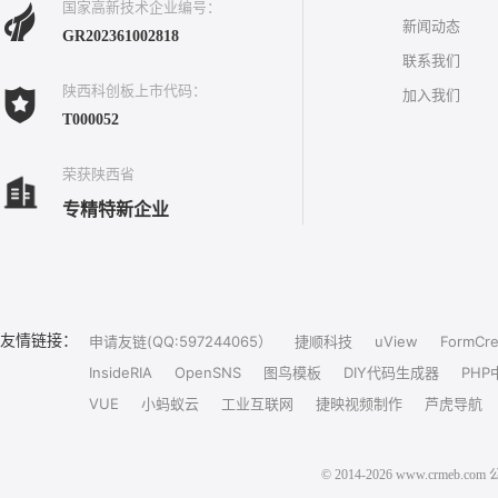
国家高新技术企业编号：
新闻动态
GR202361002818
联系我们
陕西科创板上市代码：
加入我们
T000052
荣获陕西省
专精特新企业
友情链接：
申请友链(QQ:597244065）
捷顺科技
uView
FormCre
InsideRIA
OpenSNS
图鸟模板
DIY代码生成器
PHP
VUE
小蚂蚁云
工业互联网
捷映视频制作
芦虎导航
© 2014-2026 www.crm