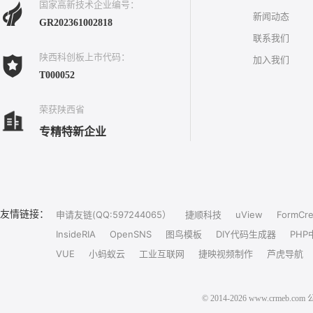
国家高新技术企业编号：
新闻动态
GR202361002818
联系我们
陕西科创板上市代码：
加入我们
T000052
荣获陕西省
专精特新企业
友情链接：
申请友链(QQ:597244065）
捷顺科技
uView
FormCre
InsideRIA
OpenSNS
图鸟模板
DIY代码生成器
PHP
VUE
小蚂蚁云
工业互联网
捷映视频制作
芦虎导航
© 2014-2026 www.crm