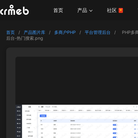
产品
首页
社区
首页
/
产品图片库
/
多商户PHP
/
平台管理后台
/
PHP多
后台-热门搜索.png